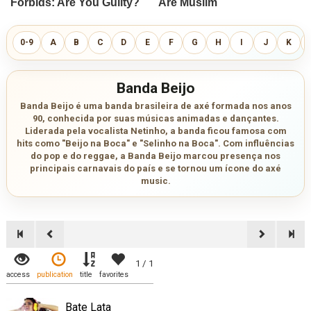
0-9
A
B
C
D
E
F
G
H
I
J
K
Banda Beijo
Banda Beijo é uma banda brasileira de axé formada nos anos
90, conhecida por suas músicas animadas e dançantes.
Liderada pela vocalista Netinho, a banda ficou famosa com
hits como "Beijo na Boca" e "Selinho na Boca". Com influências
do pop e do reggae, a Banda Beijo marcou presença nos
principais carnavais do país e se tornou um ícone do axé
music.
1 / 1
access
publication
title
favorites
Bate Lata