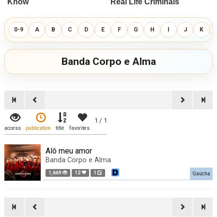
0-9
A
B
C
D
E
F
G
H
I
J
K
Banda Corpo e Alma
1 / 1
access
publication
title
favorites
Alô meu amor
Banda Corpo e Alma
1,669
12
1
Gaúcha