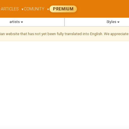
ARTICLES
COMUNITY
PREMIUM
▼
▼
▼
artists
Styles
ilian website that has not yet been fully translated into English. We appreciate