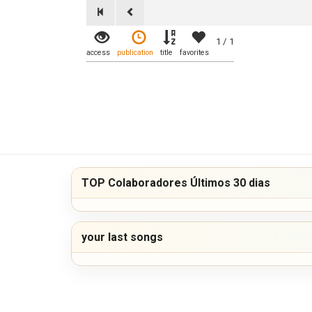
1 / 1
access
publication
title
favorites
TOP Colaboradores Últimos 30 dias
your last songs