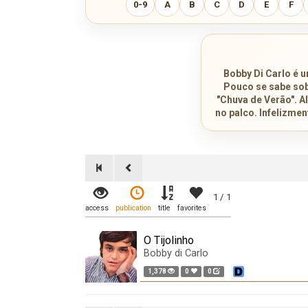
0-9
A
B
C
D
E
F
Bobby Di Carlo é u
Pouco se sabe sob
"Chuva de Verão". A
no palco. Infelizme
1 / 1
access
publication
title
favorites
O Tijolinho
Bobby di Carlo
1,378
0
0