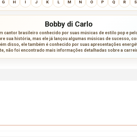
G
H
I
J
K
L
M
N
O
P
Q
R
S
Bobby di Carlo
m cantor brasileiro conhecido por suas músicas de estilo pop e pelo
re sua história, mas ele já lançou algumas músicas de sucesso, c
lém disso, ele também é conhecido por suas apresentações energét
nte, não foi encontrado mais informações detalhadas sobre a carreir