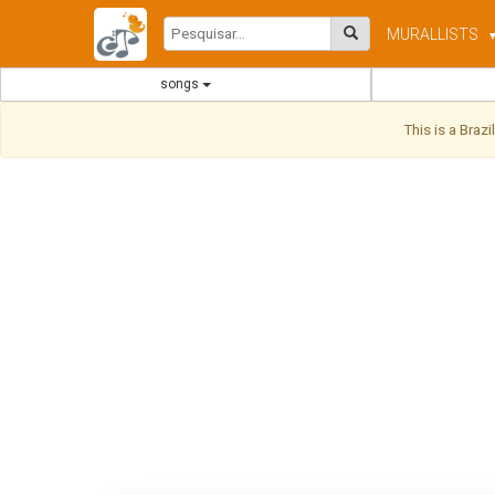
MURAL
LISTS
songs
This is a Braz