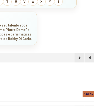
T
U
V
W
X
Y
Z
 seu talento vocal.
omo "Notre Dame" e
icas e carismáticas
a de Bobby Di Carlo.
Anos 60