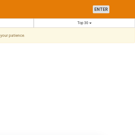
ENTER
Top 30
 your patience.