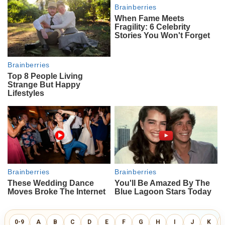
0-9
A
B
C
D
E
F
G
H
I
J
K