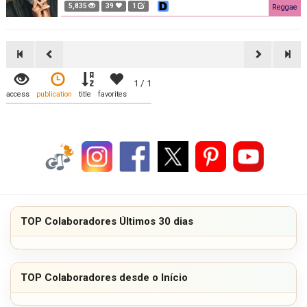
5,835
39
1
Reggae
1 / 1
access
publication
title
favorites
TOP Colaboradores Últimos 30 dias
TOP Colaboradores desde o Início