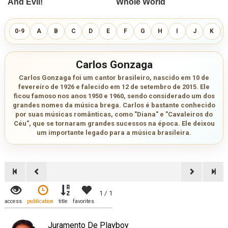
0-9
A
B
C
D
E
F
G
H
I
J
K
Carlos Gonzaga
Carlos Gonzaga foi um cantor brasileiro, nascido em 10 de
fevereiro de 1926 e falecido em 12 de setembro de 2015. Ele
ficou famoso nos anos 1950 e 1960, sendo considerado um dos
grandes nomes da música brega. Carlos é bastante conhecido
por suas músicas românticas, como "Diana" e "Cavaleiros do
Céu", que se tornaram grandes sucessos na época. Ele deixou
um importante legado para a música brasileira.
1 / 1
access
publication
title
favorites
Juramento De Playboy