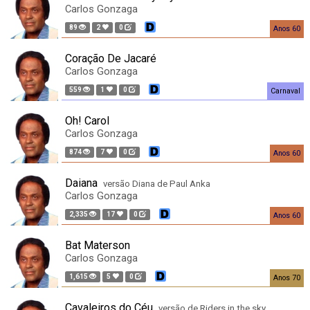
Carlos Gonzaga
89
2
0
Anos 60
Coração De Jacaré
Carlos Gonzaga
559
1
0
Carnaval
Oh! Carol
Carlos Gonzaga
874
7
0
Anos 60
Daiana
versão Diana de Paul Anka
Carlos Gonzaga
2,335
17
0
Anos 60
Bat Materson
Carlos Gonzaga
1,615
5
0
Anos 70
Cavaleiros do Céu
versão de Riders in the sky