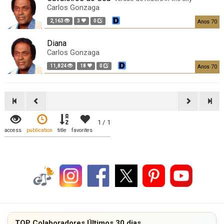
Carlos Gonzaga
2,163
3
0
Anos 70
Diana
Carlos Gonzaga
11,824
18
0
Anos 70
1 / 1
access
publication
title
favorites
TOP Colaboradores Últimos 30 dias