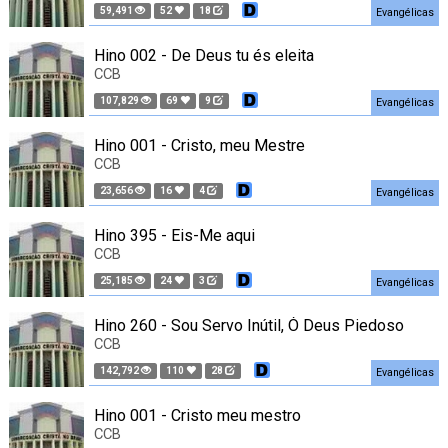
59,491
52
18
Evangélicas
Hino 002 - De Deus tu és eleita
CCB
107,829
69
9
Evangélicas
Hino 001 - Cristo, meu Mestre
CCB
23,656
16
4
Evangélicas
Hino 395 - Eis-Me aqui
CCB
25,185
24
3
Evangélicas
Hino 260 - Sou Servo Inútil, Ó Deus Piedoso
CCB
142,792
110
28
Evangélicas
Hino 001 - Cristo meu mestro
CCB