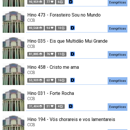
90,959
77
6
Evangélicas
Hino 473 - Forasteiro Sou no Mundo
CCB
80,568
94
10
Evangélicas
Hino 035 - Eis que Multidão Mui Grande
CCB
81,885
76
11
Evangélicas
Hino 458 - Cristo me ama
CCB
53,909
63
16
Evangélicas
Hino 031 - Forte Rocha
CCB
31,404
31
4
Evangélicas
Hino 194 - Vós chorareis e vos lamentareis
CCB