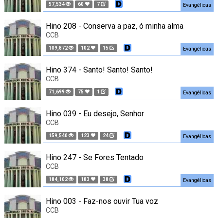
57,534
60
7
Evangélicas
Hino 208 - Conserva a paz, ó minha alma
CCB
109,872
102
15
Evangélicas
Hino 374 - Santo! Santo! Santo!
CCB
71,699
75
1
Evangélicas
Hino 039 - Eu desejo, Senhor
CCB
159,540
123
24
Evangélicas
Hino 247 - Se Fores Tentado
CCB
184,102
183
38
Evangélicas
Hino 003 - Faz-nos ouvir Tua voz
CCB