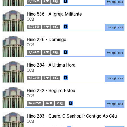
6,535
4
0
Evangélicas
Hino 536 - A Igreja Militante
CCB
5,704
4
0
Evangélicas
Hino 236 - Domingo
CCB
7,170
4
0
Evangélicas
Hino 284 - A Última Hora
CCB
9,923
9
0
Evangélicas
Hino 232 - Seguro Estou
CCB
86,762
76
21
Evangélicas
Hino 283 - Quero, Ó Senhor, Ir Contigo Ao Céu
CCB