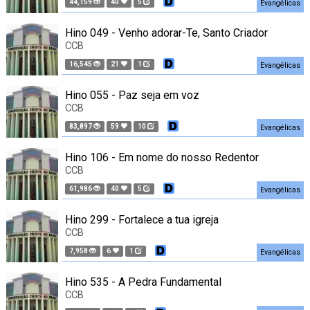
44,159
40
5
Evangélicas
Hino 049 - Venho adorar-Te, Santo Criador
CCB
16,545
21
1
Evangélicas
Hino 055 - Paz seja em voz
CCB
83,897
59
10
Evangélicas
Hino 106 - Em nome do nosso Redentor
CCB
61,986
40
5
Evangélicas
Hino 299 - Fortalece a tua igreja
CCB
7,958
6
1
Evangélicas
Hino 535 - A Pedra Fundamental
CCB