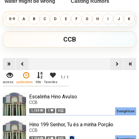
0-9
A
B
C
D
E
F
G
H
I
J
K
CCB
1 / 1
access
publication
title
favorites
Escalinha Hino Avulso
CCB
1,159
1
0
Evangélicas
Hino 199 Senhor, Tu és a minha Porção
CCB
2,234
6
0