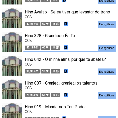
12,386
16
2
Evangélicas
Hino Avulso - Se eu tiver que levantar do trono
CCB
47,857
67
18
Evangélicas
Hino 378 - Grandioso És Tu
CCB
45,195
62
10
Evangélicas
Hino 042 - Ó minha alma, por que te abates?
CCB
98,382
99
10
Evangélicas
Hino 007 - Granjeai, granjeai os talentos
CCB
79,013
68
10
Evangélicas
Hino 019 - Manda-nos Teu Poder
CCB