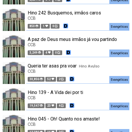
Evangélicas
Hino 242 Busquemos, irmãos caros
CCB
850
1
0
Evangélicas
A paz de Deus meus irmãos já vou partindo
CCB
3,249
4
0
Evangélicas
Queria ter asas pra voar
Hino Avulso
CCB
30,856
52
2
Evangélicas
Hino 139 - A Vida dei por ti
CCB
19,547
23
4
Evangélicas
Hino 045 - Oh! Quanto nos amaste!
CCB