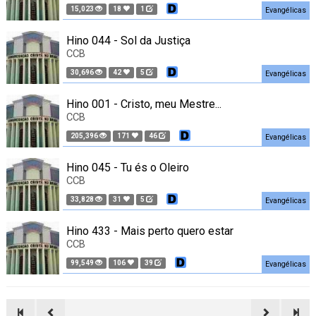
15,023
18
1
Evangélicas
Hino 044 - Sol da Justiça
CCB
30,696
42
5
Evangélicas
Hino 001 - Cristo, meu Mestre...
CCB
205,396
171
46
Evangélicas
Hino 045 - Tu és o Oleiro
CCB
33,828
31
5
Evangélicas
Hino 433 - Mais perto quero estar
CCB
99,549
106
39
Evangélicas