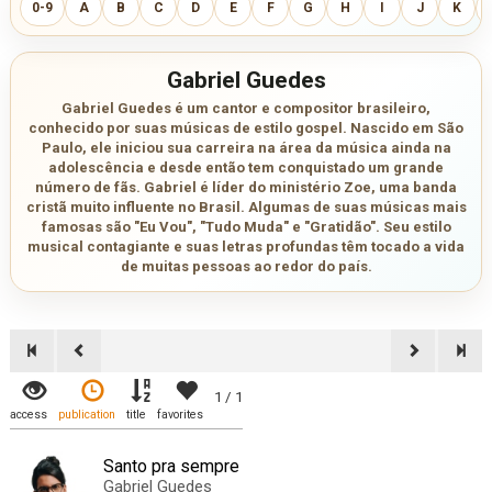
0-9
A
B
C
D
E
F
G
H
I
J
K
Gabriel Guedes
Gabriel Guedes é um cantor e compositor brasileiro,
conhecido por suas músicas de estilo gospel. Nascido em São
Paulo, ele iniciou sua carreira na área da música ainda na
adolescência e desde então tem conquistado um grande
número de fãs. Gabriel é líder do ministério Zoe, uma banda
cristã muito influente no Brasil. Algumas de suas músicas mais
famosas são "Eu Vou", "Tudo Muda" e "Gratidão". Seu estilo
musical contagiante e suas letras profundas têm tocado a vida
de muitas pessoas ao redor do país.
1 / 1
access
publication
title
favorites
Santo pra sempre
Gabriel Guedes