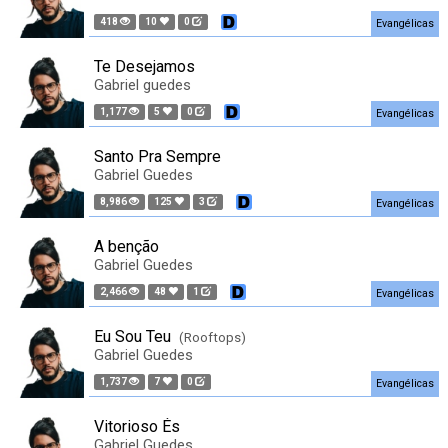
418
10
0
Evangélicas
Te Desejamos
Gabriel guedes
1,177
5
0
Evangélicas
Santo Pra Sempre
Gabriel Guedes
8,986
125
3
Evangélicas
A benção
Gabriel Guedes
2,466
48
1
Evangélicas
Eu Sou Teu
(Rooftops)
Gabriel Guedes
1,737
7
0
Evangélicas
Vitorioso És
Gabriel Guedes