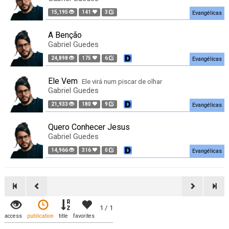
15,195
141
3
Evangélicas
A Benção
Gabriel Guedes
24,898
175
6
Evangélicas
Ele Vem
Ele virá num piscar de olhar
Gabriel Guedes
21,933
180
9
Evangélicas
Quero Conhecer Jesus
Gabriel Guedes
14,966
316
0
Evangélicas
1 / 1
access
publication
title
favorites