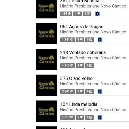
352 Leitura Bendita
Hinário Presbiteriano Novo Cântico
455
1
3
061 Ações de Graças
Hinário Presbiteriano Novo Cântico
1,941
5
0
218 Vontade soberana
Hinário Presbiteriano Novo Cântico
4,913
1
0
375 O ano velho
Hinário Presbiteriano Novo Cântico
2,501
0
0
104 Linda melodia
Hinário Presbiteriano Novo Cântico
5,017
5
0