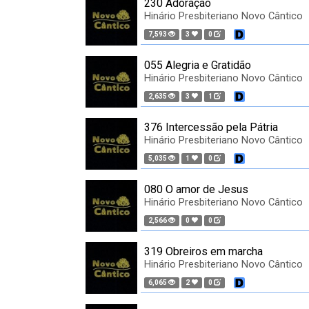
230 Adoração
Hinário Presbiteriano Novo Cântico
7,593
3
0
055 Alegria e Gratidão
Hinário Presbiteriano Novo Cântico
2,635
3
1
376 Intercessão pela Pátria
Hinário Presbiteriano Novo Cântico
5,035
1
0
080 O amor de Jesus
Hinário Presbiteriano Novo Cântico
2,566
0
0
319 Obreiros em marcha
Hinário Presbiteriano Novo Cântico
6,065
2
0