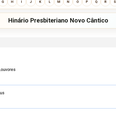
G
H
I
J
K
L
M
N
O
P
Q
R
S
Hinário Presbiteriano Novo Cântico
Louvores
eus