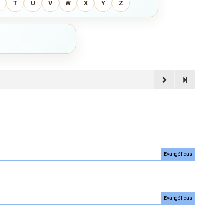
T
U
V
W
X
Y
Z
Evangélicas
Evangélicas