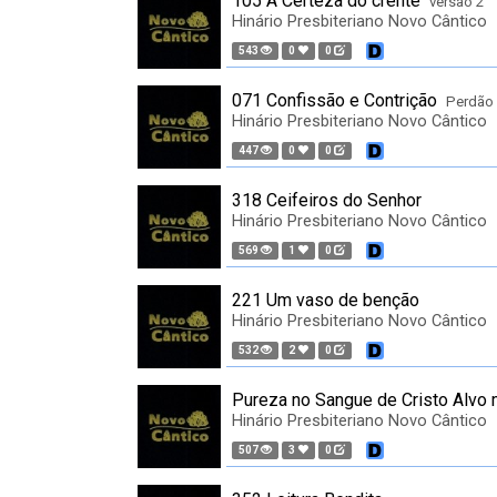
105 A Certeza do crente
versão 2
Hinário Presbiteriano Novo Cântico
543
0
0
071 Confissão e Contrição
Perdão
Hinário Presbiteriano Novo Cântico
447
0
0
318 Ceifeiros do Senhor
Hinário Presbiteriano Novo Cântico
569
1
0
221 Um vaso de benção
Hinário Presbiteriano Novo Cântico
532
2
0
Pureza no Sangue de Cristo Alvo 
Hinário Presbiteriano Novo Cântico
507
3
0