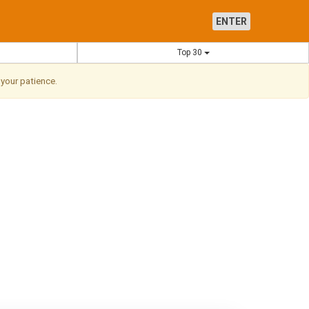
ENTER
Top 30
 your patience.