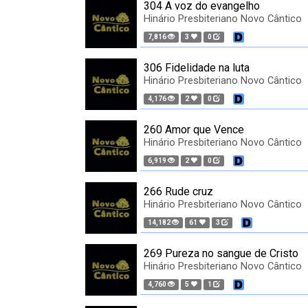
304 A voz do evangelho
Hinário Presbiteriano Novo Cântico
7,816
3
0
306 Fidelidade na luta
Hinário Presbiteriano Novo Cântico
4,176
2
0
260 Amor que Vence
Hinário Presbiteriano Novo Cântico
6,919
2
0
266 Rude cruz
Hinário Presbiteriano Novo Cântico
14,182
61
3
269 Pureza no sangue de Cristo
Hinário Presbiteriano Novo Cântico
4,760
5
1