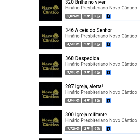
320 Brilha no viver
Hinário Presbiteriano Novo Cântico
2,824
2
0
346 A ceia do Senhor
Hinário Presbiteriano Novo Cântico
4,508
2
0
368 Despedida
Hinário Presbiteriano Novo Cântico
3,995
3
0
287 Igreja, alerta!
Hinário Presbiteriano Novo Cântico
4,844
4
1
300 Igreja militante
Hinário Presbiteriano Novo Cântico
7,726
2
0