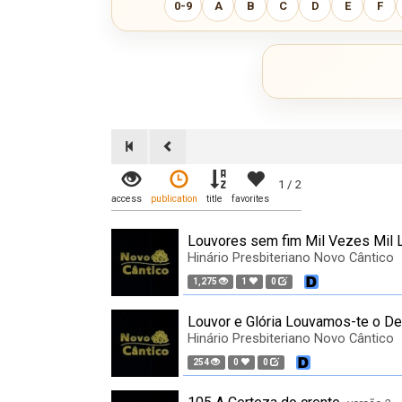
0-9
A
B
C
D
E
F
1 / 2
access
publication
title
favorites
Louvores sem fim Mil Vezes Mil 
Hinário Presbiteriano Novo Cântico
1,275
1
0
Louvor e Glória Louvamos-te o D
Hinário Presbiteriano Novo Cântico
254
0
0