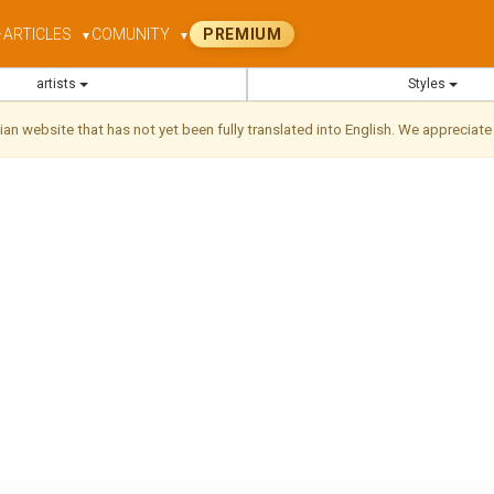
ARTICLES
COMUNITY
PREMIUM
▼
▼
▼
artists
Styles
ilian website that has not yet been fully translated into English. We appreciate