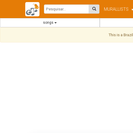
MURAL
LISTS
songs
This is a Braz