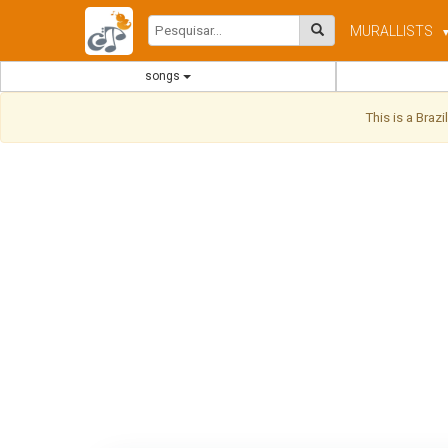
MURAL
LISTS
songs
This is a Braz