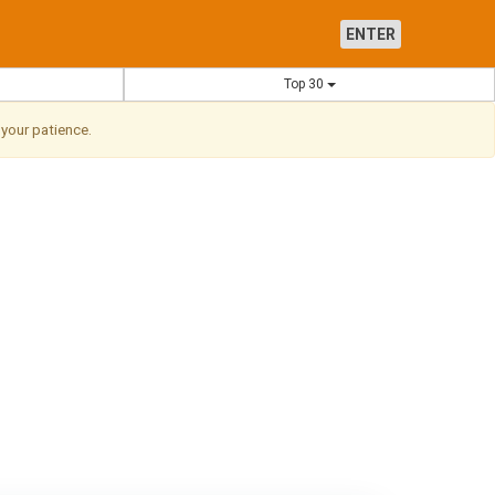
ENTER
Top 30
 your patience.