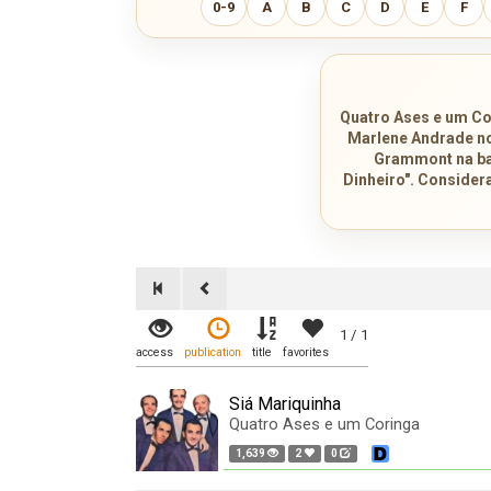
0-9
A
B
C
D
E
F
Quatro Ases e um Co
Marlene Andrade nos
Grammont na ba
Dinheiro". Consider
1 / 1
access
publication
title
favorites
Siá Mariquinha
Quatro Ases e um Coringa
1,639
2
0