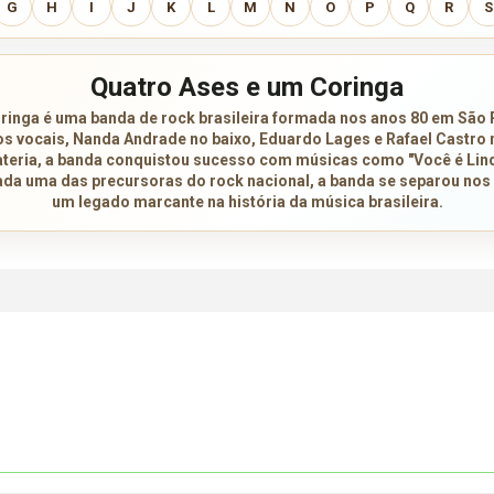
G
H
I
J
K
L
M
N
O
P
Q
R
S
Quatro Ases e um Coringa
ringa é uma banda de rock brasileira formada nos anos 80 em São
 vocais, Nanda Andrade no baixo, Eduardo Lages e Rafael Castro n
teria, a banda conquistou sucesso com músicas como "Você é Lind
ada uma das precursoras do rock nacional, a banda se separou nos
um legado marcante na história da música brasileira.