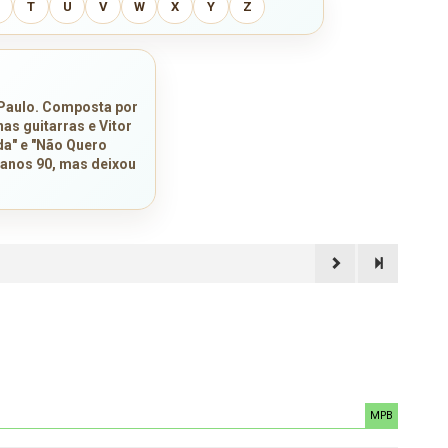
T
U
V
W
X
Y
Z
 Paulo. Composta por
as guitarras e Vitor
a" e "Não Quero
 anos 90, mas deixou
MPB