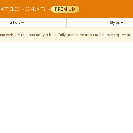
ARTICLES
COMUNITY
PREMIUM
▼
▼
▼
artists
Styles
ilian website that has not yet been fully translated into English. We appreciate