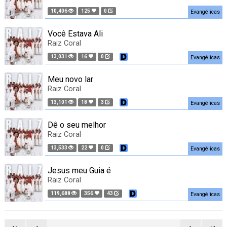
10,406
125
0
Evangélicas
Você Estava Ali
Raiz Coral
13,031
16
0
Evangélicas
Meu novo lar
Raiz Coral
13,101
18
3
Evangélicas
Dê o seu melhor
Raiz Coral
13,533
22
0
Evangélicas
Jesus meu Guia é
Raiz Coral
119,688
356
43
Evangélicas