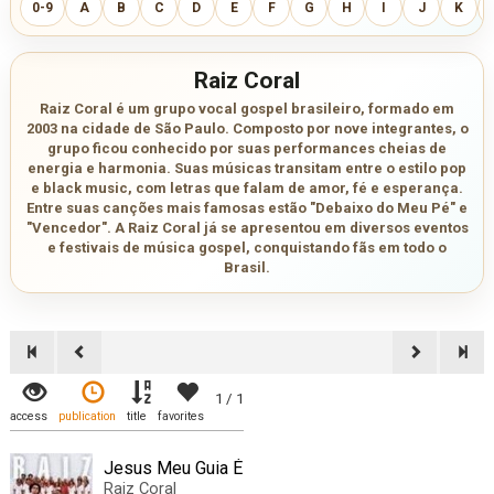
0-9
A
B
C
D
E
F
G
H
I
J
K
Raiz Coral
Raiz Coral é um grupo vocal gospel brasileiro, formado em
2003 na cidade de São Paulo. Composto por nove integrantes, o
grupo ficou conhecido por suas performances cheias de
energia e harmonia. Suas músicas transitam entre o estilo pop
e black music, com letras que falam de amor, fé e esperança.
Entre suas canções mais famosas estão "Debaixo do Meu Pé" e
"Vencedor". A Raiz Coral já se apresentou em diversos eventos
e festivais de música gospel, conquistando fãs em todo o
Brasil.
1 / 1
access
publication
title
favorites
Jesus Meu Guia É
Raiz Coral