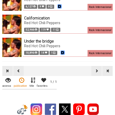
6,127
9
0
Rock Internacional
Californication
Red Hot Chili Peppers
52,966
119
11
Rock Internacional
Under the bridge
Red Hot Chili Peppers
10,896
14
1
Rock Internacional
1 / 1
access
publication
title
favorites