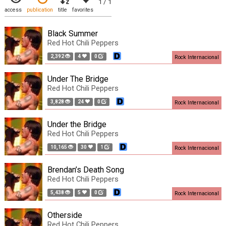
1 / 1
access
publication
title
favorites
Black Summer
Red Hot Chili Peppers
2,392
4
0
Rock Internacional
Under The Bridge
Red Hot Chili Peppers
3,828
24
0
Rock Internacional
Under the Bridge
Red Hot Chili Peppers
10,165
30
1
Rock Internacional
Brendan’s Death Song
Red Hot Chili Peppers
5,438
5
0
Rock Internacional
Otherside
Red Hot Chili Peppers