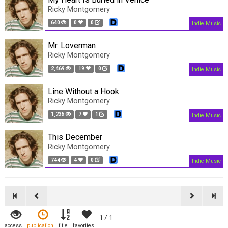
Ricky Montgomery
640
0
0
Indie Music
Mr. Loverman
Ricky Montgomery
2,469
19
0
Indie Music
Line Without a Hook
Ricky Montgomery
1,235
7
1
Indie Music
This December
Ricky Montgomery
744
4
0
Indie Music
1 / 1
access
publication
title
favorites