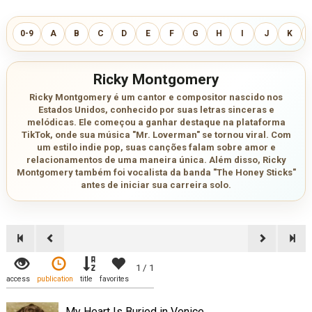
0-9
A
B
C
D
E
F
G
H
I
J
K
Ricky Montgomery
Ricky Montgomery é um cantor e compositor nascido nos
Estados Unidos, conhecido por suas letras sinceras e
melódicas. Ele começou a ganhar destaque na plataforma
TikTok, onde sua música "Mr. Loverman" se tornou viral. Com
um estilo indie pop, suas canções falam sobre amor e
relacionamentos de uma maneira única. Além disso, Ricky
Montgomery também foi vocalista da banda "The Honey Sticks"
antes de iniciar sua carreira solo.
1 / 1
access
publication
title
favorites
My Heart Is Buried in Venice