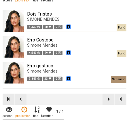
access
publication
title
favorites
Dois Tristes
SIMONE MENDES
3,337
20
2
Forró
Erro Gostoso
Simone Mendes
4,540
29
0
Forró
Erro gostoso
Simone Mendes
9,849
33
0
Sertanejo
1 / 1
access
publication
title
favorites