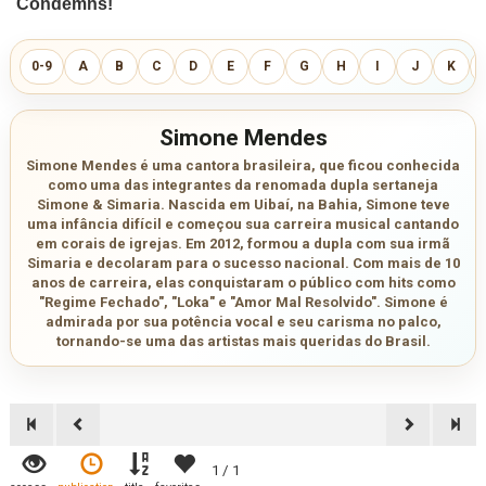
0-9
A
B
C
D
E
F
G
H
I
J
K
Simone Mendes
Simone Mendes é uma cantora brasileira, que ficou conhecida
como uma das integrantes da renomada dupla sertaneja
Simone & Simaria. Nascida em Uibaí, na Bahia, Simone teve
uma infância difícil e começou sua carreira musical cantando
em corais de igrejas. Em 2012, formou a dupla com sua irmã
Simaria e decolaram para o sucesso nacional. Com mais de 10
anos de carreira, elas conquistaram o público com hits como
"Regime Fechado", "Loka" e "Amor Mal Resolvido". Simone é
admirada por sua potência vocal e seu carisma no palco,
tornando-se uma das artistas mais queridas do Brasil.
1 / 1