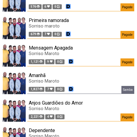
576
6
0
Pagode
Primeira namorada
Sorriso maroto
679
7
0
Pagode
Mensagem Apagada
Sorriso Maroto
1,121
9
0
Pagode
Amanhã
Sorriso Maroto
1,827
7
0
Samba
Anjos Guardiões do Amor
Sorriso Maroto
2,221
4
0
Pagode
Dependente
Sorriso Maroto