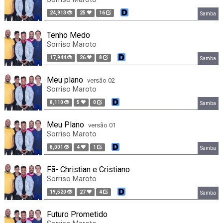
24,913
25
16
Samba
Tenho Medo
Sorriso Maroto
17,944
26
8
Samba
Meu plano
versão 02
Sorriso Maroto
8,110
5
0
Samba
Meu Plano
versão 01
Sorriso Maroto
8,001
4
1
Samba
Fã- Christian e Cristiano
Sorriso Maroto
19,520
27
4
Samba
Futuro Prometido