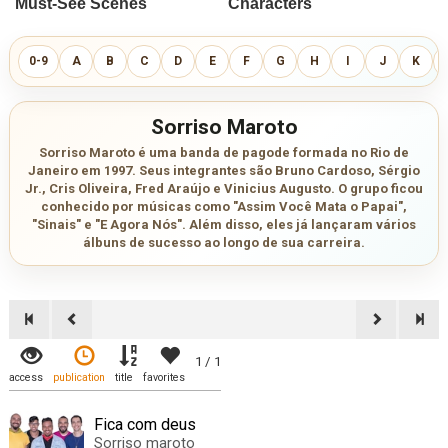
0-9
A
B
C
D
E
F
G
H
I
J
K
Sorriso Maroto
Sorriso Maroto é uma banda de pagode formada no Rio de
Janeiro em 1997. Seus integrantes são Bruno Cardoso, Sérgio
Jr., Cris Oliveira, Fred Araújo e Vinicius Augusto. O grupo ficou
conhecido por músicas como "Assim Você Mata o Papai",
"Sinais" e "E Agora Nós". Além disso, eles já lançaram vários
álbuns de sucesso ao longo de sua carreira.
1 / 1
access
publication
title
favorites
Fica com deus
Sorriso maroto