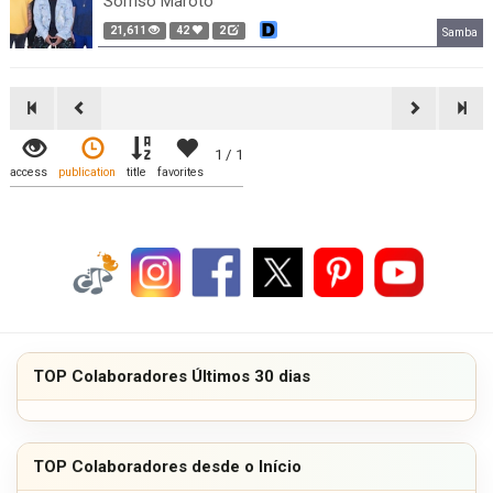
Sorriso Maroto
21,611
42
2
Samba
1 / 1
access
publication
title
favorites
TOP Colaboradores Últimos 30 dias
TOP Colaboradores desde o Início