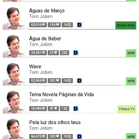
Águas de Março
Tom Jobim
62,016
134
16
Bossa Nova
Água de Beber
Tom Jobim
24,081
32
2
MPB
Wave
Tom Jobim
92,584
221
14
MPB
Tema Novela Páginas da Vida
Tom Jobim
18,086
25
1
Filmes-TV
Pela luz dos olhos teus
Tom Jobim
66,672
222
15
MPB