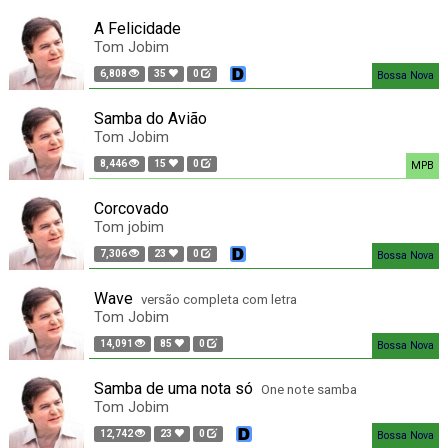
A Felicidade
Tom Jobim
6,808
35
0
Bossa Nova
Samba do Avião
Tom Jobim
8,446
15
0
MPB
Corcovado
Tom jobim
7,306
23
0
Bossa Nova
Wave
versão completa com letra
Tom Jobim
14,091
85
0
Bossa Nova
Samba de uma nota só
One note samba
Tom Jobim
12,742
23
0
Bossa Nova