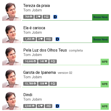
Tereza da praia
Tom Jobim
764
2
0
Bossa Nova
Ela é carioca
Tom Jobim
1,255
2
0
Bossa Nova
Pela Luz dos Olhos Teus
completa
Tom Jobim
14,646
140
0
MPB
Garota de Ipanema
version 02
Tom Jobim
13,788
108
0
MPB
Dindi
Tom Jobim
2,565
6
2
MPB