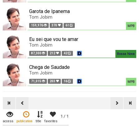
Garota de Ipanema
Tom Jobim
159,976
370
61
MPB
Eu sei que vou te amar
Tom Jobim
87,300
212
42
Bossa Nova
Chega de Saudade
Tom Jobim
71,015
203
16
MPB
1 / 1
access
publication
title
favorites