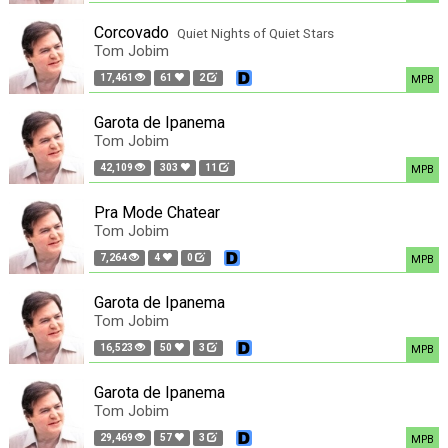
Corcovado
Quiet Nights of Quiet Stars
Tom Jobim
17,461
61
2
MPB
Garota de Ipanema
Tom Jobim
42,109
303
11
MPB
Pra Mode Chatear
Tom Jobim
7,264
4
0
MPB
Garota de Ipanema
Tom Jobim
16,523
50
3
MPB
Garota de Ipanema
Tom Jobim
29,469
57
3
MPB