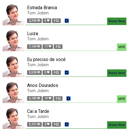
Estrada Branca
Tom Jobim
2,340
3
0
Bossa Nova
Luiza
Tom Jobim
7,169
17
0
MPB
Eu preciso de você
Tom Jobim
3,529
3
0
Bossa Nova
Anos Dourados
Tom Jobim
6,185
19
0
MPB
Cai a Tarde
Tom Jobim
3,151
2
0
Bossa Nova