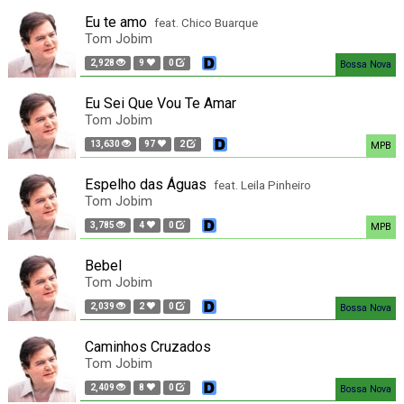
Eu te amo
feat. Chico Buarque
Tom Jobim
2,928
9
0
Bossa Nova
Eu Sei Que Vou Te Amar
Tom Jobim
13,630
97
2
MPB
Espelho das Águas
feat. Leila Pinheiro
Tom Jobim
3,785
4
0
MPB
Bebel
Tom Jobim
2,039
2
0
Bossa Nova
Caminhos Cruzados
Tom Jobim
2,409
8
0
Bossa Nova