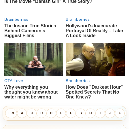
0-9
A
B
C
D
E
F
G
H
I
J
K