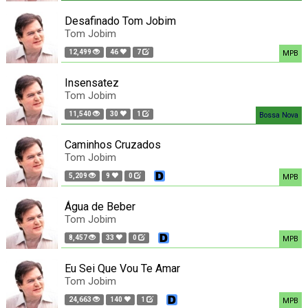
Desafinado Tom Jobim
Tom Jobim
12,499
46
7
MPB
Insensatez
Tom Jobim
11,540
30
1
Bossa Nova
Caminhos Cruzados
Tom Jobim
5,209
9
0
MPB
Água de Beber
Tom Jobim
8,457
33
0
MPB
Eu Sei Que Vou Te Amar
Tom Jobim
24,663
140
1
MPB