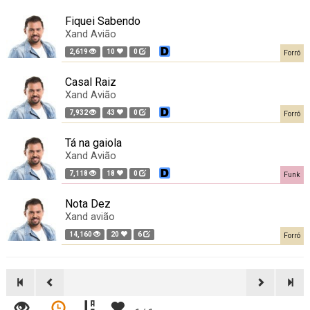
Fiquei Sabendo
Xand Avião
2,619
10
0
Forró
Casal Raiz
Xand Avião
7,932
43
0
Forró
Tá na gaiola
Xand Avião
7,118
18
0
Funk
Nota Dez
Xand avião
14,160
20
6
Forró