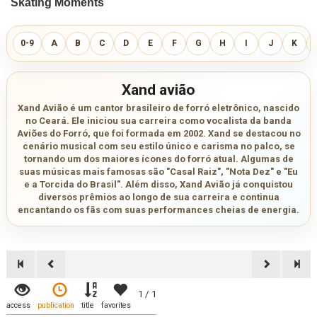
0-9
A
B
C
D
E
F
G
H
I
J
K
Xand avião
Xand Avião é um cantor brasileiro de forró eletrônico, nascido
no Ceará. Ele iniciou sua carreira como vocalista da banda
Aviões do Forró, que foi formada em 2002. Xand se destacou no
cenário musical com seu estilo único e carisma no palco, se
tornando um dos maiores ícones do forró atual. Algumas de
suas músicas mais famosas são "Casal Raiz", "Nota Dez" e "Eu
e a Torcida do Brasil". Além disso, Xand Avião já conquistou
diversos prêmios ao longo de sua carreira e continua
encantando os fãs com suas performances cheias de energia.
1 / 1
access
publication
title
favorites